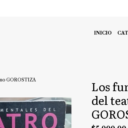
INICIO
CA
ntino GOROSTIZA
Los fu
del te
GORO