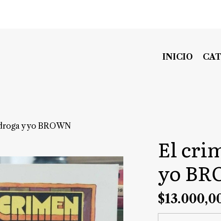
INICIO
CA
a droga y yo BROWN
El cri
yo B
$13.000,0