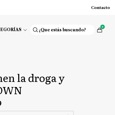
Contacto
0
TEGORÍAS
men la droga y
ROWN
0