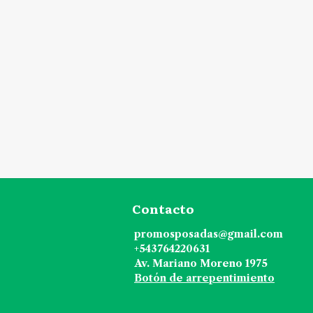
Contacto
promosposadas@gmail.com
+543764220631
Av. Mariano Moreno 1975
Botón de arrepentimiento