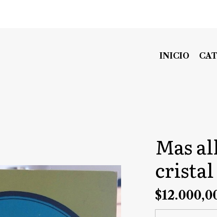
INICIO
CA
Mas all
crista
$12.000,0