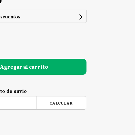
0
escuentos
Agregar al carrito
sto de envío
CALCULAR