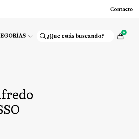
Contacto
0
TEGORÍAS
lfredo
SSO