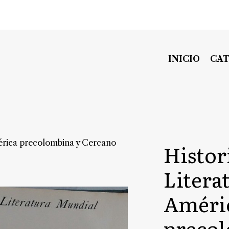
INICIO
CA
mérica precolombina y Cercano
Histori
Litera
Améri
preco