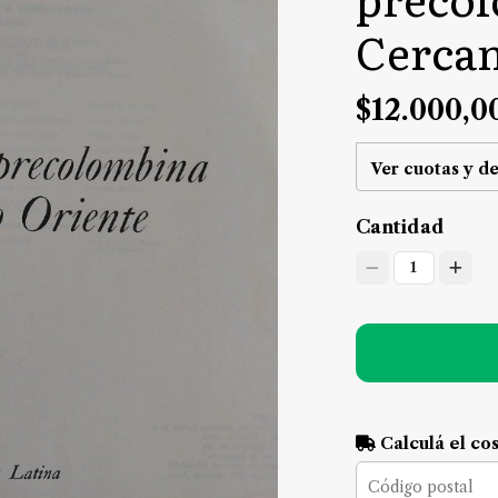
Cercan
$12.000,0
Ver cuotas y d
Cantidad
1
Calculá el co