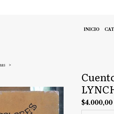
INICIO
CA
nas
Cuento
LYNC
$4.000,00