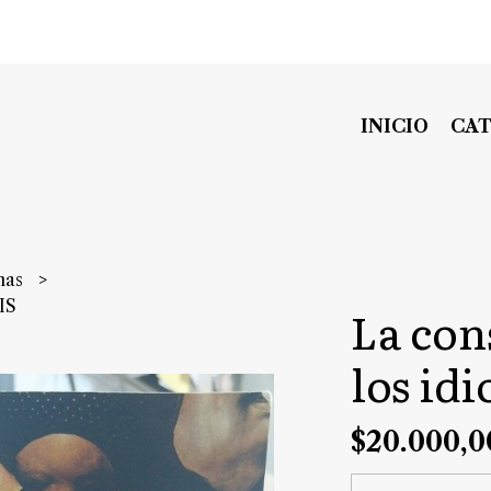
INICIO
CA
nas
IS
La con
los id
$20.000,0