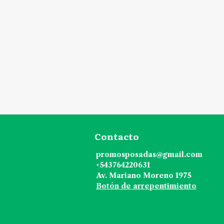
Contacto
promosposadas@gmail.com
+543764220631
Av. Mariano Moreno 1975
Botón de arrepentimiento