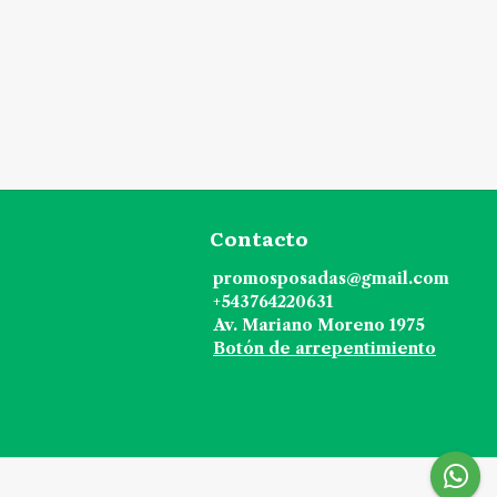
Contacto
promosposadas@gmail.com
+543764220631
Av. Mariano Moreno 1975
Botón de arrepentimiento